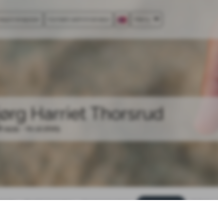
asjonskapsler
Kontakt administrator
Meny
jørg Harriet Thorsrud
8.1935 - 01.12.2025
rtside
Bestill blomster
Om begravelsen
Dødsannonse
Galleri