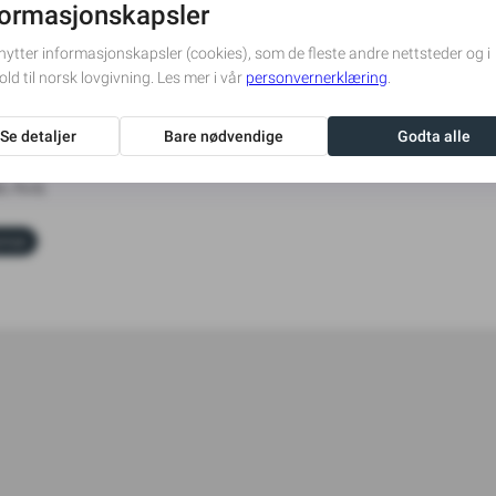
horsrud
o
 Avis
onse